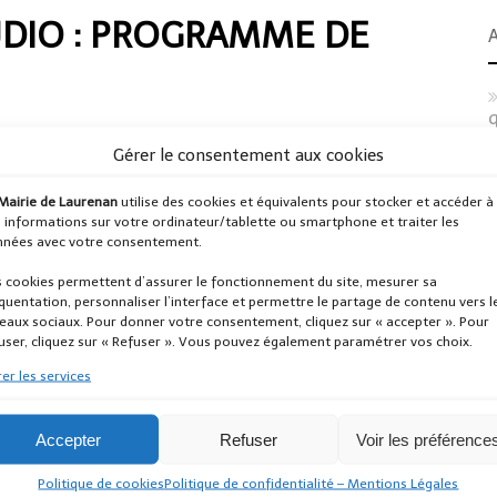
UDIO : PROGRAMME DE
q
Gérer le consentement aux cookies
2
Mairie de Laurenan
utilise des cookies et équivalents pour stocker et accéder à
 informations sur votre ordinateur/tablette ou smartphone et traiter les
l
nées avec votre consentement.
s
 cookies permettent d’assurer le fonctionnement du site, mesurer sa
quentation, personnaliser l’interface et permettre le partage de contenu vers l
eaux sociaux. Pour donner votre consentement, cliquez sur « accepter ». Pour
2
user, cliquez sur « Refuser ». Vous pouvez également paramétrer vos choix.
er les services
a
Accepter
Refuser
Voir les préférence
Politique de cookies
Politique de confidentialité – Mentions Légales