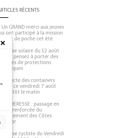
ARTICLES RÉCENTS
Un GRAND merci aux jeunes
ui ont participé à la mission
argent de poche cet été
Eclipse solaire du 12 août
026 : pensez à porter des
unettes de protections
pécifiques
Collecte des containers
es
JAUNE ce vendredi 7 août
026, tôt le matin
SECHERESSE : passage en
lerte renforcée du
département des Côtes
d’Armor
s
Course cycliste du Vendredi