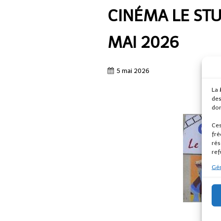
CINÉMA LE ST
MAI 2026
5 mai 2026
La
des
don
Ces
fré
rés
ref
Gér