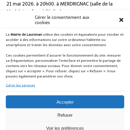
21 mai 2026, à 20h00, à MERDRIGNAC (salle de la
Madeleine, face à l’église)
Gérer le consentement aux
cookies
Des
permanences
sont organisées pour l’inscription
des enfants,
sur rendez-vous
La
Mairie de Laurenan
utilise des cookies et équivalents pour stocker et
accéder à des informations sur votre ordinateur/tablette ou
Samedi 06 juin 2026, de 8h00 à 12h00
smartphone et traiter les données avec votre consentement.
Mardi 09 juin 2026, de 13h45 à 18h00
Ces cookies permettent d’assurer le fonctionnement du site, mesurer
Mercredi 10 juin 2026, de 7h30 à 9h00 et de
sa fréquentation, personnaliser l’interface et permettre le partage de
contenu vers les réseaux sociaux. Pour donner votre consentement,
13h30 à 18h00
cliquez sur « accepter ». Pour refuser, cliquez sur « Refuser ». Vous
Jeudi 11 juin 2026, de 13h45 à 18h00
pouvez également paramétrer vos choix.
Gérer les services
Autres rendez-vous possibles, après ces dates, sur
demandes par mail (
afrmerdrignac@hotmail.fr
)
Accepter
Clôture
des inscriptions
le jeudi 18 juin 2026.
Refuser
Contact
: Association Familles Rurales « Les lutins de la
Voir les préférences
Hardouinais »