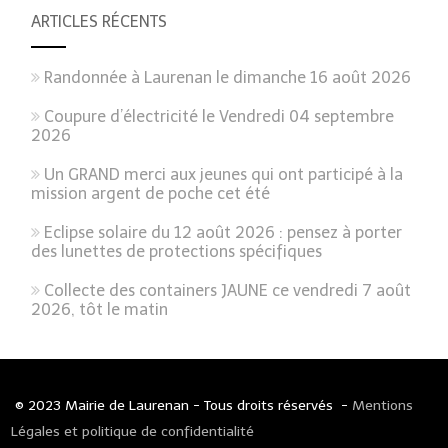
ARTICLES RÉCENTS
Randonnée à Laurenan le dimanche 16 août 2026
Coupure d’électricité le Vendredi 04 septembre
2026
Un GRAND merci aux jeunes qui ont participé à la
mission argent de poche cet été
Eclipse solaire du 12 août 2026 : pensez à porter
des lunettes de protections spécifiques
Collecte des containers JAUNE ce vendredi 7 août
2026, tôt le matin
© 2023 Mairie de Laurenan - Tous droits réservés -
Mentions
Légales et politique de confidentialité