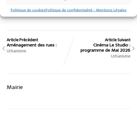
Politique de cookies
Politique de confidentialité – Mentions Légales
Tél 02 96 56 91 13
Article Précédent
Article Suivant
Aménagement des rues :
Cinéma Le Studio :
programme de Mai 2026
Urbanisme
Urbanisme
Mairie