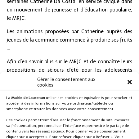
semaines Catherine Da Costa, en service civique dans
un mouvement de jeunesse et d’éducation populaire,
le MRJC.
Les animations proposées par Catherine auprès des
jeunes de la commune commence à produire ses fruits
…
Afin d’en savoir plus sur le MRJC et de connaître leurs
propositions de séjours d’été pour les adolescents
(camps collégiens et camps lycéens), un temps
Gérer le consentement aux
cookies
d’information à destination des parents est organisé à
la médiathèque
ce Vendredi 02 avril de 19h00 à
La
Mairie de Laurenan
utilise des cookies et équivalents pour stocker et
20h00.
accéder à des informations sur votre ordinateur/tablette ou
smartphone et traiter les données avec votre consentement.
N’hésitez pas à venir, pour découvrir des propositions
Ces cookies permettent d’assurer le fonctionnement du site, mesurer
qui peuvent vous intéresser et intéresser votre ou vos
sa fréquentation, personnaliser l’interface et permettre le partage de
contenu vers les réseaux sociaux. Pour donner votre consentement,
enfant(s).
cliquez sur « accepter ». Pour refuser, cliquez sur « Refuser ». Vous