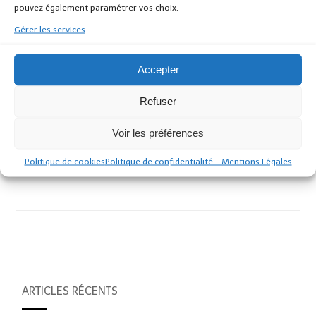
pouvez également paramétrer vos choix.
Gérer les services
Article Précédent
Article Suivant
Sortie patinoire le 08 avril
SIVOM du MENE : Trop fort
Accepter
2016
le tri
Urbanisme
Urbanisme
Refuser
Voir les préférences
Mairie
Politique de cookies
Politique de confidentialité – Mentions Légales
ARTICLES RÉCENTS