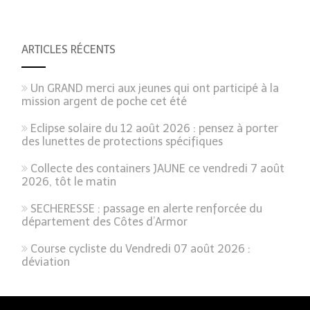
ARTICLES RÉCENTS
Un GRAND merci aux jeunes qui ont participé à la
mission argent de poche cet été
Eclipse solaire du 12 août 2026 : pensez à porter
des lunettes de protections spécifiques
Collecte des containers JAUNE ce vendredi 7 août
2026, tôt le matin
SECHERESSE : passage en alerte renforcée du
département des Côtes d’Armor
Course cycliste du Vendredi 07 août 2026 :
déviation