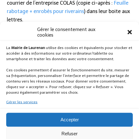
courrier de l’entreprise COLAS (copie ci-après :
Feuille
rabotage + enrobés pour riverains
) dans leur boite aux
lettres.
Gérer le consentement aux
Il est ainsi demandé aux riverains de sortir leur
cookies
véhicule
le matin du 18 mai et de le rentrer qu’à partir
La
Mairie de Laurenan
utilise des cookies et équivalents pour stocker et
du 22 mai au soir.
accéder à des informations sur votre ordinateur/tablette ou
smartphone et traiter les données avec votre consentement.
L’entreprise COLAS remercie les riverains de respecter
Ces cookies permettent d’assurer le fonctionnement du site, mesurer
ces consignes pour leur permettre de travailler dans
sa fréquentation, personnaliser l’interface et permettre le partage de
de bonnes conditions.
contenu vers les réseaux sociaux. Pour donner votre consentement,
cliquez sur « accepter ». Pour refuser, cliquez sur « Refuser ». Vous
pouvez également paramétrer vos choix.
Pour toutes questions,
l’entreprise COLAS vous invite à
prendre contact avec le chef de chantier,
présent sur
Gérer les services
le site.
Accepter
Il est toutefois précisé que ces dates sont données à
titre indicatif et peuvent être amenées à changer en
Refuser