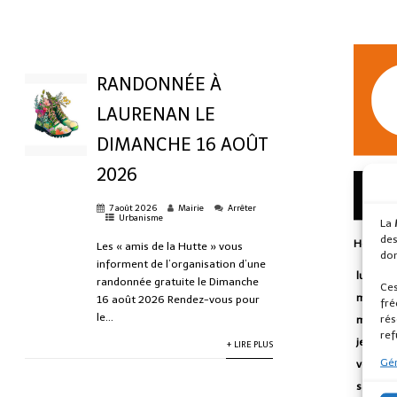
RANDONNÉE À
LAURENAN LE
DIMANCHE 16 AOÛT
2026
7 août 2026
Mairie
Arrêter
Urbanisme
La
des
Horaires
Les « amis de la Hutte » vous
don
informent de l’organisation d’une
lundi
randonnée gratuite le Dimanche
Ces
mardi
16 août 2026 Rendez-vous pour
fré
le...
rés
mercred
ref
jeudi
+ LIRE PLUS
Gér
vendred
samedi