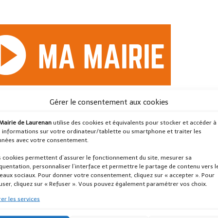
Gérer le consentement aux cookies
Me
Mairie de Laurenan
utilise des cookies et équivalents pour stocker et accéder à
 informations sur votre ordinateur/tablette ou smartphone et traiter les
 d’ouverture de l’accueil
nées avec votre consentement.
08:30–12:30, 13:30–16:30
 cookies permettent d’assurer le fonctionnement du site, mesurer sa
Fermé
quentation, personnaliser l’interface et permettre le partage de contenu vers l
eaux sociaux. Pour donner votre consentement, cliquez sur « accepter ». Pour
i
08:30–12:30
user, cliquez sur « Refuser ». Vous pouvez également paramétrer vos choix.
Fermé
er les services
i
08:30–12:30, 13:30–16:30
Fermé