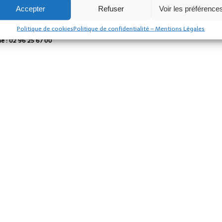
he
Fermé
Accepter
Refuser
Voir les préférence
 :
mairie@laurenan.fr
Politique de cookies
Politique de confidentialité – Mentions Légales
ne :
02 96 25 67 00