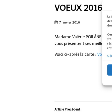
VOEUX 2016
La
des
7 janvier 2016
don
Ces
Madame Valérie POILÂNE-TABART
fré
vous présentent ses meilleurs 
rés
ref
Voici ci-après la carte :
Voeux 2
Gér
Article Précédent