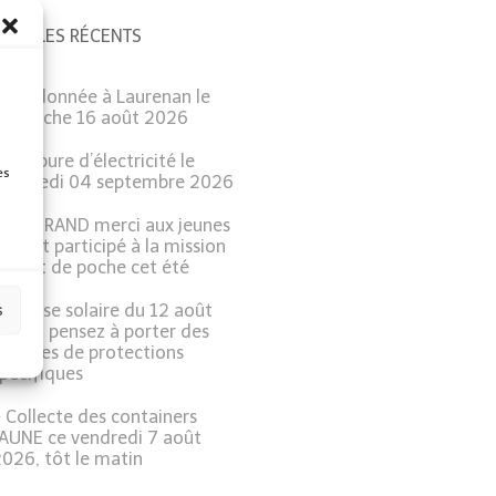
ARTICLES RÉCENTS
Randonnée à Laurenan le
dimanche 16 août 2026
Coupure d’électricité le
es
Vendredi 04 septembre 2026
Un GRAND merci aux jeunes
ui ont participé à la mission
argent de poche cet été
s
Eclipse solaire du 12 août
026 : pensez à porter des
unettes de protections
pécifiques
Collecte des containers
JAUNE ce vendredi 7 août
026, tôt le matin