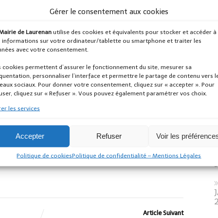
Gérer le consentement aux cookies
Mairie de Laurenan
utilise des cookies et équivalents pour stocker et accéder à
 informations sur votre ordinateur/tablette ou smartphone et traiter les
nées avec votre consentement.
 cookies permettent d’assurer le fonctionnement du site, mesurer sa
, Maire de Laurenan et son conseil municipal
quentation, personnaliser l’interface et permettre le partage de contenu vers l
vœux pour 2016.
eaux sociaux. Pour donner votre consentement, cliquez sur « accepter ». Pour
user, cliquez sur « Refuser ». Vous pouvez également paramétrer vos choix.
016 Maire
q
er les services
Accepter
Refuser
Voir les préférence
2
l
Politique de cookies
Politique de confidentialité – Mentions Légales
s
2
Article Suivant