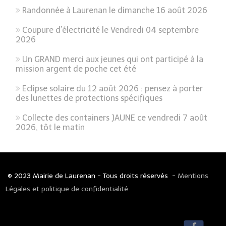
Randonnée à Laurenan le dimanche 16 août 2026
Coupure d’électricité le Vendredi 04 septembre
2026
Un GRAND merci aux jeunes qui ont participé à la
mission argent de poche cet été
Eclipse solaire du 12 août 2026 : pensez à porter
des lunettes de protections spécifiques
Collecte des containers JAUNE ce vendredi 7 août
2026, tôt le matin
© 2023 Mairie de Laurenan - Tous droits réservés -
Mentions
Légales et politique de confidentialité