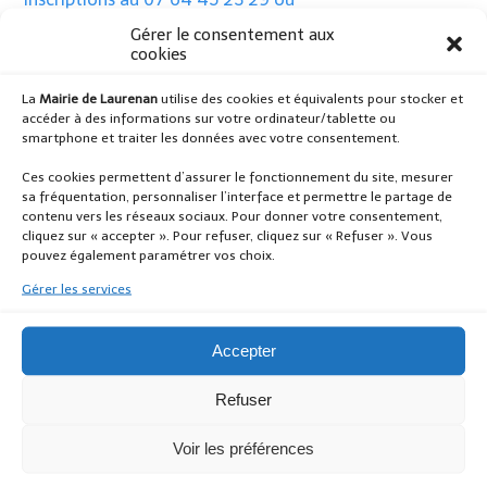
afrmerdrignac.jeunesse@gmail.fr auprès de Quentin
Gérer le consentement aux
cookies
Le Verger, animateur.
La
Mairie de Laurenan
utilise des cookies et équivalents pour stocker et
Des bons d’inscriptions sont disponibles à l’accueil de
accéder à des informations sur votre ordinateur/tablette ou
la mairie et vous pouvez le télécharger ICI :
smartphone et traiter les données avec votre consentement.
Programme Scolaire (2)
Ces cookies permettent d’assurer le fonctionnement du site, mesurer
sa fréquentation, personnaliser l’interface et permettre le partage de
Tous les jeunes de 11 à 17 ans, des 9 communes de
contenu vers les réseaux sociaux. Pour donner votre consentement,
cliquez sur « accepter ». Pour refuser, cliquez sur « Refuser ». Vous
l’Entrente, peuvent participer à ces activités
pouvez également paramétrer vos choix.
gratuitement
.
Gérer les services
Accepter
Un séjour à GUERLEDAN est organisé
du lundi 1er
juillet au vendredi 05 juillet 2024
. 15 places sont
Refuser
disponibles pour ce séjour.
Le prix est de 200 euros.
Voir les préférences
Plaquette du séjour ICI :
plaquette_merdrignac (1)