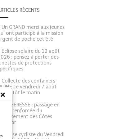
ARTICLES RÉCENTS
Un GRAND merci aux jeunes
ui ont participé à la mission
argent de poche cet été
Eclipse solaire du 12 août
026 : pensez à porter des
unettes de protections
pécifiques
Collecte des containers
JAUNE ce vendredi 7 août
026, tôt le matin
SECHERESSE : passage en
lerte renforcée du
département des Côtes
d’Armor
Course cycliste du Vendredi
es