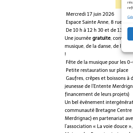
rés
ref
Mercredi 17 juin 2026
Gér
Espace Sainte Anne, 8 rue Phil
De 10 h à 12 h 30 et de 13 h 30
Une journée
gratuite
, convivia
musique, de la danse, de la cré
!
Fête de la musique pour les 0
Petite restauration sur place
Gaufres, crêpes et boissons à d
jeunesse de l’Entente Merdrign
financement de leurs projets)
Un bel événement intergénérat
communauté Bretagne Centre et
Merdrignac) en partenariat avec
l’association « La voie douce »,