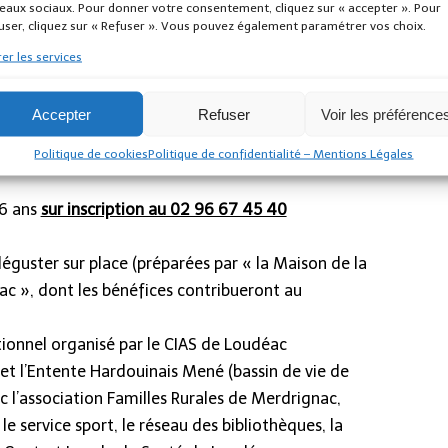
eaux sociaux. Pour donner votre consentement, cliquez sur « accepter ». Pour
user, cliquez sur « Refuser ». Vous pouvez également paramétrer vos choix.
er les services
ippe Lemercier, à Merdrignac
 à 18 h
Accepter
Refuser
Voir les préférence
le et pleine de bonne humeur autour du jeu, de la
ation et de nombreuses activités pour tous les âges
Politique de cookies
Politique de confidentialité – Mentions Légales
-6 ans
sur inscription au 02 96 67 45 40
éguster sur place (préparées par « la Maison de la
ac », dont les bénéfices contribueront au
ionnel organisé par le CIAS de Loudéac
 l’Entente Hardouinais Mené (bassin de vie de
 l’association Familles Rurales de Merdrignac,
 le service sport, le réseau des bibliothèques, la