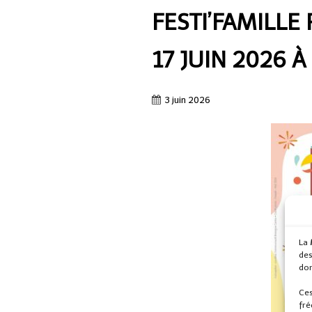
FESTI’FAMILLE 
17 JUIN 2026 
3 juin 2026
La
des
don
Ces
fré