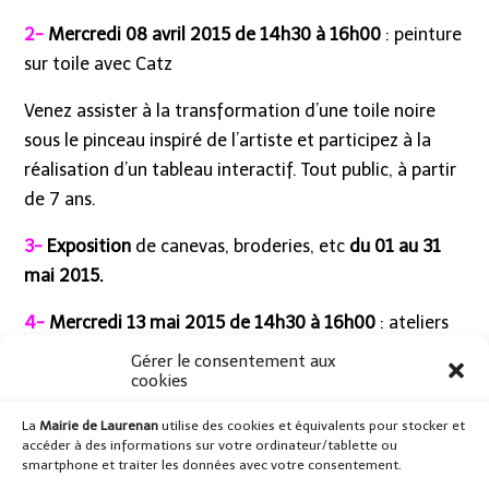
2-
Mercredi 08 avril 2015 de 14h30 à 16h00
: peinture
sur toile avec Catz
Venez assister à la transformation d’une toile noire
sous le pinceau inspiré de l’artiste et participez à la
réalisation d’un tableau interactif. Tout public, à partir
de 7 ans.
3-
Exposition
de canevas, broderies, etc
du 01 au 31
mai 2015.
4-
Mercredi 13 mai 2015 de 14h30 à 16h00
: ateliers
créatifs : réalisations en tissu, en laine, …
Gérer le consentement aux
cookies
Pour tous contacts :
La
Mairie de Laurenan
utilise des cookies et équivalents pour stocker et
animatrice du réseau des bibliothèques et
accéder à des informations sur votre ordinateur/tablette ou
smartphone et traiter les données avec votre consentement.
médiathèques. Tél : 02.96.67.45.49 et