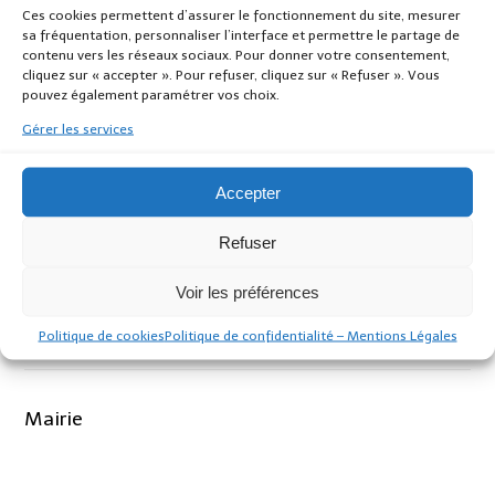
cchm.bibliotheque@fr.oleane.com
Ces cookies permettent d’assurer le fonctionnement du site, mesurer
sa fréquentation, personnaliser l’interface et permettre le partage de
contenu vers les réseaux sociaux. Pour donner votre consentement,
médiathèque de Laurenan. Tél : 02.96.66.30.22
cliquez sur « accepter ». Pour refuser, cliquez sur « Refuser ». Vous
mediatheque.laurenan@orange.fr
pouvez également paramétrer vos choix.
Gérer les services
Accepter
Refuser
Article Précédent
Article Suivant
Animations à la
Débat public : prévention et
médiathèque
accompagnement des
Voir les préférences
situations à risque chez les
Urbanisme
personnes âgées
Politique de cookies
Politique de confidentialité – Mentions Légales
Urbanisme
Mairie