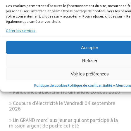
Ces cookies permettent d’assurer le fonctionnement du site, mesurer sa f
personnaliser l’interface et permettre le partage de contenu vers les rése
votre consentement, cliquez sur « accepter ». Pour refuser, cliquez sur « R
Mairie
également paramétrer vos choix.
Gérer les services
Accepter
Refuser
Voir les préférences
ARTICLES RÉCENTS
Politique de cookies
Politique de confidentialité – Mention
Randonnée à Laurenan le dimanche 16 août 2026
Coupure d’électricité le Vendredi 04 septembre
2026
Un GRAND merci aux jeunes qui ont participé à la
mission argent de poche cet été