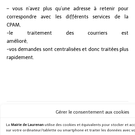
– vous n’avez plus qu’une adresse à retenir pour
correspondre avec les différents services de la
CPA
-le traitement des courriers est
amélioré,
-vos demandes sont centralisées et donc traitées plus
rapidement.
Article Précédent
Article Suivant
Gérer le consentement aux cookies
Entretien et désherbage de
carte scolaire 2013 : une
la Commune
bonne nouvelle…pour la
La
Mairie de Laurenan
utilise des cookies et équivalents pour stocker et ac
rentrée
Uncategorized
sur votre ordinateur/tablette ou smartphone et traiter les données avec 
Uncategorized