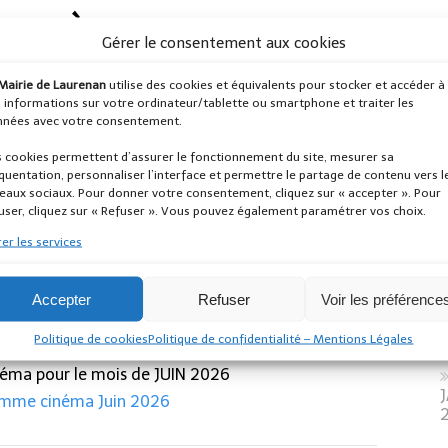
DIO À MERDRIGNAC :
Gérer le consentement aux cookies
 JUIN 2026
Mairie de Laurenan
utilise des cookies et équivalents pour stocker et accéder à
 informations sur votre ordinateur/tablette ou smartphone et traiter les
nées avec votre consentement.
 cookies permettent d’assurer le fonctionnement du site, mesurer sa
quentation, personnaliser l’interface et permettre le partage de contenu vers l
eaux sociaux. Pour donner votre consentement, cliquez sur « accepter ». Pour
user, cliquez sur « Refuser ». Vous pouvez également paramétrer vos choix.
q
er les services
Accepter
Refuser
Voir les préférence
2
l
s
Politique de cookies
Politique de confidentialité – Mentions Légales
éma pour le mois de JUIN 2026
mme cinéma Juin 2026
2