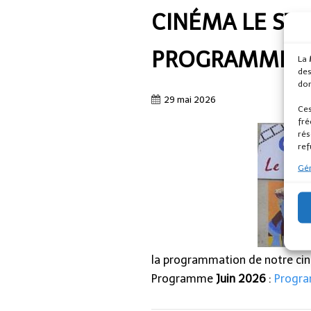
CINÉMA LE STU
PROGRAMME DE
La
des
don
29 mai 2026
Ces
fré
rés
ref
Gér
la programmation de notre cin
Programme
Juin 2026
:
Progra