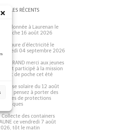
ARTICLES RÉCENTS
Randonnée à Laurenan le
dimanche 16 août 2026
Coupure d’électricité le
Vendredi 04 septembre 2026
es
Un GRAND merci aux jeunes
ui ont participé à la mission
argent de poche cet été
Eclipse solaire du 12 août
s
026 : pensez à porter des
unettes de protections
pécifiques
Collecte des containers
JAUNE ce vendredi 7 août
026, tôt le matin