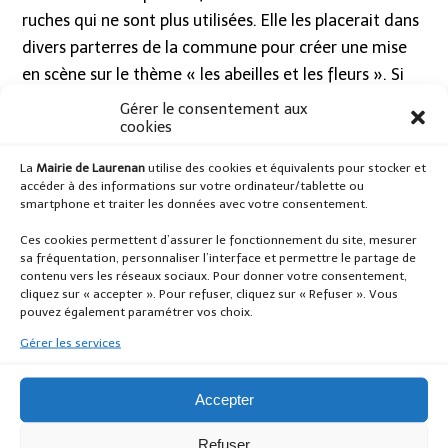
ruches qui ne sont plus utilisées. Elle les placerait dans
divers parterres de la commune pour créer une mise
en scène sur le thème « les abeilles et les fleurs ». Si
vous en possédez ou si vous souhaitez
plus de
Gérer le consentement aux
cookies
renseignements, vous pouvez contacter le secrétariat
de mairie au 02 96 25 67 00
La
Mairie de Laurenan
utilise des cookies et équivalents pour stocker et
accéder à des informations sur votre ordinateur/tablette ou
smartphone et traiter les données avec votre consentement.
Ces cookies permettent d’assurer le fonctionnement du site, mesurer
Article Précédent
Article Suivant
sa fréquentation, personnaliser l’interface et permettre le partage de
Capture de chats errants
Élagage du bois sur les
contenu vers les réseaux sociaux. Pour donner votre consentement,
chemins d’exploitations et
Urbanisme
cliquez sur « accepter ». Pour refuser, cliquez sur « Refuser ». Vous
les routes
pouvez également paramétrer vos choix.
Urbanisme
Gérer les services
Mairie
Accepter
Refuser