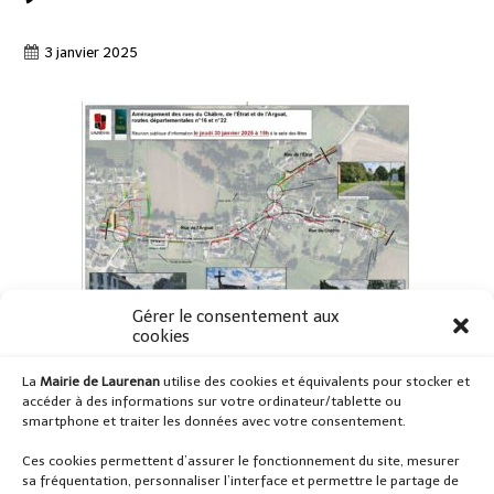
3 janvier 2025
Gérer le consentement aux
cookies
La
Mairie de Laurenan
utilise des cookies et équivalents pour stocker et
accéder à des informations sur votre ordinateur/tablette ou
Une réunion publique est organisée
le Jeudi 30 janvier
smartphone et traiter les données avec votre consentement.
2025, à 19h,
à la Salle des Fêtes pour
Ces cookies permettent d’assurer le fonctionnement du site, mesurer
sa fréquentation, personnaliser l’interface et permettre le partage de
la présentation du projet d’aménagement des rues du