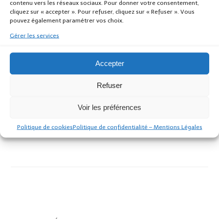
contenu vers les réseaux sociaux. Pour donner votre consentement,
cliquez sur « accepter ». Pour refuser, cliquez sur « Refuser ». Vous
Châbre, de l’Etrat et de l’Argoat
pouvez également paramétrer vos choix.
Gérer les services
Article Précédent
Article Suivant
Accepter
Cérémonie des voeux :
Collecte des ordures
Vendredi 17 janvier 2025, à
ménagères : calendrier
la Salle des Fêtes
2025
Refuser
Urbanisme
Urbanisme
Voir les préférences
Politique de cookies
Politique de confidentialité – Mentions Légales
Mairie