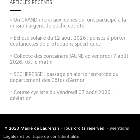
ARTICLES RÉCENTS
Un GRAND merci aux jeunes qui ont participé à la
mission argent de poche cet été
Eclipse solaire du 12 août 2026 : pensez à porter
des lunettes de protections spécifiques
Collecte des containers JAUNE ce vendredi 7 août
2026, tôt le matin
SECHERESSE : passage en alerte renforcée du
département des Côtes d’Armor
Course cycliste du Vendredi 07 août 2026 :
déviation
© 2023 Mairie de Laurenan - Tous droits réservés -
Mentions
Légales et politique de confidentialité