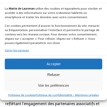
02 96 28 11 01.
Des ateliers pour les usagers
La
Mairie de Laurenan
utilise des cookies et équivalents pour stocker et
accéder à des informations sur votre ordinateur/tablette ou
L’après-midi verra la mise en place d’ateliers proposés
smartphone et traiter les données avec votre consentement.
par les membres du collectif du refus de la misère. Ces
Ces cookies permettent d’assurer le fonctionnement du site, mesurer
activités visent à sensibiliser et à impliquer les
sa fréquentation, personnaliser l’interface et permettre le partage de
participants dans la lutte contre la précarité.
contenu vers les réseaux sociaux. Pour donner votre consentement,
cliquez sur « accepter ». Pour refuser, cliquez sur « Refuser ». Vous
La rencontre sociale de territoire pour clôturer
pouvez également paramétrer vos choix.
La journée se conclura par la rencontre sociale de
Gérer les services
territoire point d’étape du projet social. L’occasion
d’échanger sur des actions portées par des partenaires
Accepter
à destination des usagers sur les thématiques de la
parentalité, la jeunesse, le logement et le handicap.
Refuser
Cette rencontre, ouverte à tous et gratuite, débutera
à 18h au foyer municipal rue de Moncontour.
Voir les préférences
La « Faites de la solidarité » s’annonce comme un
Politique de cookies
Politique de confidentialité – Mentions Légales
événement riche en échanges et en partages,
reflétant l’engagement des partenaires associatifs et